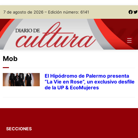
Skip
Facebook
Twitter
7 de agosto de 2026 – Edición número: 6141
to
content
Mob
El Hipódromo de Palermo presenta
“La Vie en Rose”, un exclusivo desfile
de la UP & EcoMujeres
SECCIONES