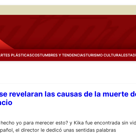
ARTES PLÁSTICAS
COSTUMBRES Y TENDENCIAS
TURISMO CULTURAL
ESTAD
se revelaran las causas de la muerte 
ncio
 hecho yo para merecer esto? y Kika fue encontrada sin vid
pañol, el director le dedicó unas sentidas palabras