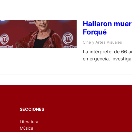
Hallaron muer
Forqué
Cine y Artes Visuales
La intérprete, de 66 
emergencia. Investigan
SECCIONES
Literatura
Música