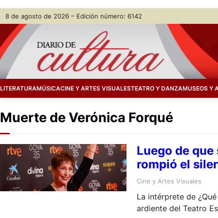
Skip
8 de agosto de 2026 – Edición número: 6142
to
content
LITERATURA
MÚSICA
CINE Y ARTES VISUALES
TEATRO Y DANZA
MUSEOS Y 
Muerte de Verónica Forqué
Luego de que 
rompió el sile
Cine y Artes Visuales
La intérprete de ¿Qué
ardiente del Teatro Es