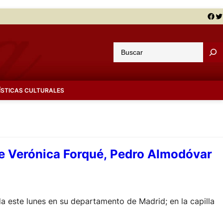
Facebook
Twitter
B
u
s
c
ÍSTICAS CULTURALES
a
r
de Verónica Forqué, Pedro Almodóvar
a este lunes en su departamento de Madrid; en la capilla