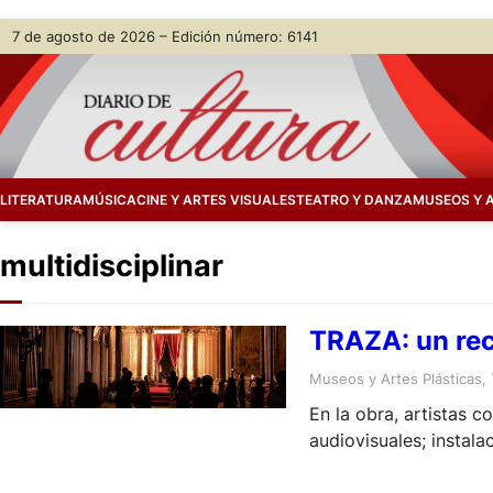
Skip
7 de agosto de 2026 – Edición número: 6141
to
content
LITERATURA
MÚSICA
CINE Y ARTES VISUALES
TEATRO Y DANZA
MUSEOS Y 
multidisciplinar
TRAZA: un rec
Museos y Artes Plásticas
, 
En la obra, artistas c
audiovisuales; instal