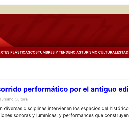
ARTES PLÁSTICAS
COSTUMBRES Y TENDENCIAS
TURISMO CULTURAL
ESTAD
orrido performático por el antiguo edi
Turismo Cultural
on diversas disciplinas intervienen los espacios del histórico
aciones sonoras y lumínicas; y performances que construyen