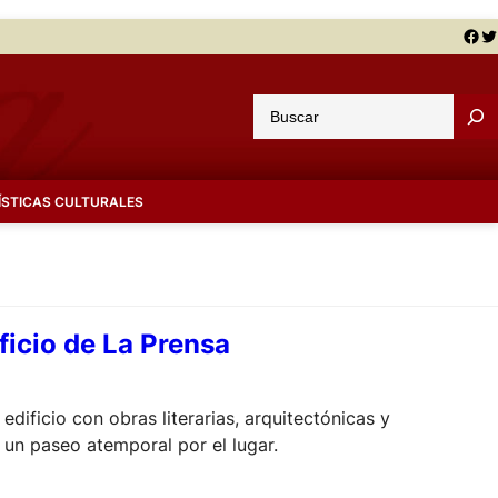
Facebook
Twitter
B
u
s
c
ÍSTICAS CULTURALES
a
r
ficio de La Prensa
 edificio con obras literarias, arquitectónicas y
 un paseo atemporal por el lugar.