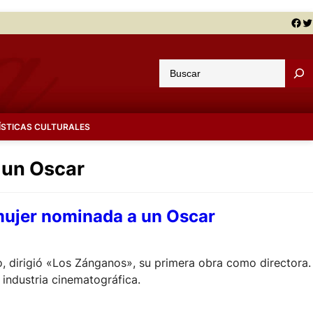
Facebook
Twitter
B
u
s
c
ÍSTICAS CULTURALES
a
r
a un Oscar
 mujer nominada a un Oscar
o, dirigió «Los Zánganos», su primera obra como directora.
 industria cinematográfica.