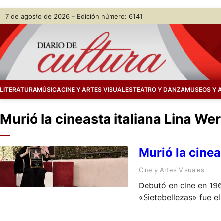
Skip
7 de agosto de 2026 – Edición número: 6141
to
content
LITERATURA
MÚSICA
CINE Y ARTES VISUALES
TEATRO Y DANZA
MUSEOS Y 
Murió la cineasta italiana Lina W
Murió la cine
Cine y Artes Visuales
Debutó en cine en 196
«Sietebellezas» fue el