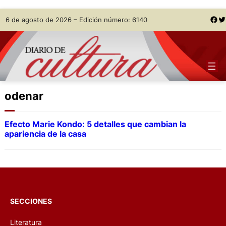
Skip
Facebook
Twitter
6 de agosto de 2026 – Edición número: 6140
to
content
odenar
Efecto Marie Kondo: 5 detalles que cambian la
apariencia de la casa
SECCIONES
Literatura