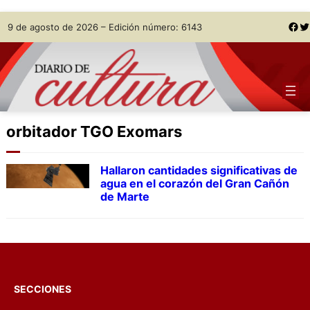
Skip
Facebook
Twitter
9 de agosto de 2026 – Edición número: 6143
to
content
orbitador TGO Exomars
Hallaron cantidades significativas de
agua en el corazón del Gran Cañón
de Marte
SECCIONES