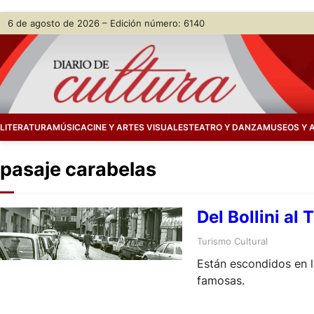
Skip
6 de agosto de 2026 – Edición número: 6140
to
content
LITERATURA
MÚSICA
CINE Y ARTES VISUALES
TEATRO Y DANZA
MUSEOS Y 
pasaje carabelas
Del Bollini al
Turismo Cultural
Están escondidos en la
famosas.