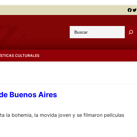
Facebook
Twitter
B
u
s
c
ÍSTICAS CULTURALES
a
r
s de Buenos Aires
ita la bohemia, la movida joven y se filmaron películas