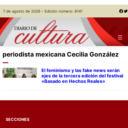
Skip
Facebook
Twitter
7 de agosto de 2026 – Edición número: 6141
to
content
periodista mexicana Cecilia González
El feminismo y las fake news serán
ejes de la tercera edición del festival
«Basado en Hechos Reales»
SECCIONES