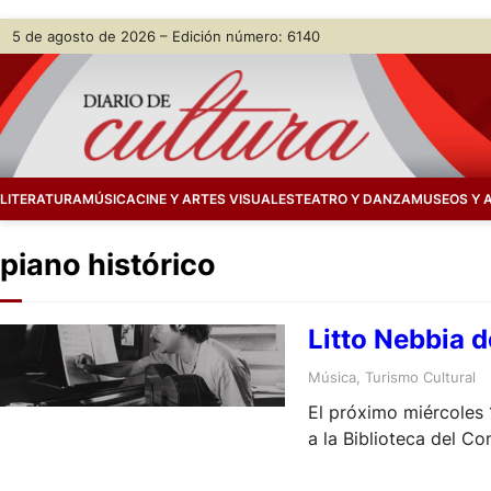
Skip
5 de agosto de 2026 – Edición número: 6140
to
content
LITERATURA
MÚSICA
CINE Y ARTES VISUALES
TEATRO Y DANZA
MUSEOS Y 
piano histórico
Litto Nebbia d
Música
, 
Turismo Cultural
El próximo miércoles 1
a la Biblioteca del Co
Ciudad Autónoma de 