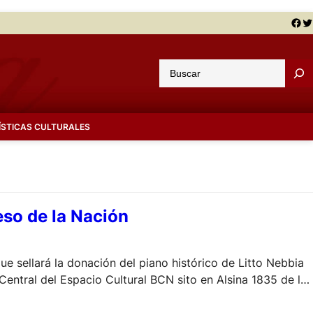
Facebook
Twitter
B
u
s
c
ÍSTICAS CULTURALES
a
r
eso de la Nación
que sellará la donación del piano histórico de Litto Nebbia
 Central del Espacio Cultural BCN sito en Alsina 1835 de la