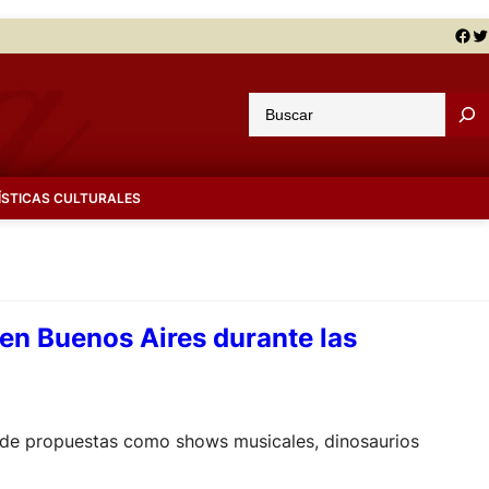
Facebook
Twitter
B
u
s
c
ÍSTICAS CULTURALES
a
r
en Buenos Aires durante las
ie de propuestas como shows musicales, dinosaurios