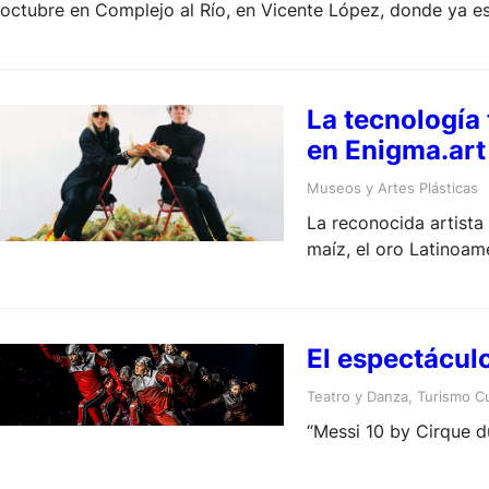
octubre en Complejo al Río, en Vicente López, donde ya e
La tecnología
en Enigma.art
Museos y Artes Plásticas
La reconocida artista
maíz, el oro Latinoam
obras que marcan el i
El espectáculo
Teatro y Danza
, 
Turismo Cu
“Messi 10 by Cirque d