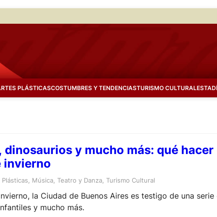
ARTES PLÁSTICAS
COSTUMBRES Y TENDENCIAS
TURISMO CULTURAL
ESTAD
, dinosaurios y mucho más: qué hacer 
 invierno
Plásticas
, 
Música
, 
Teatro y Danza
, 
Turismo Cultural
invierno, la Ciudad de Buenos Aires es testigo de una ser
infantiles y mucho más.