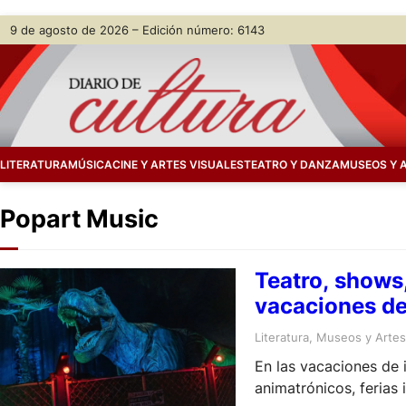
Skip
9 de agosto de 2026 – Edición número: 6143
to
content
LITERATURA
MÚSICA
CINE Y ARTES VISUALES
TEATRO Y DANZA
MUSEOS Y 
Popart Music
Teatro, shows
vacaciones de
Literatura
, 
Museos y Artes 
En las vacaciones de 
animatrónicos, ferias 