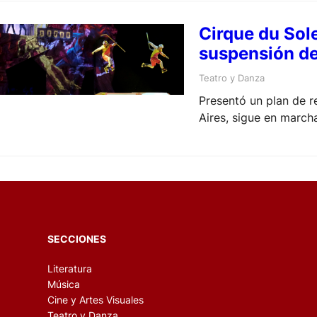
Cirque du Sole
suspensión d
Teatro y Danza
Presentó un plan de r
Aires, sigue en march
SECCIONES
Literatura
Música
Cine y Artes Visuales
Teatro y Danza