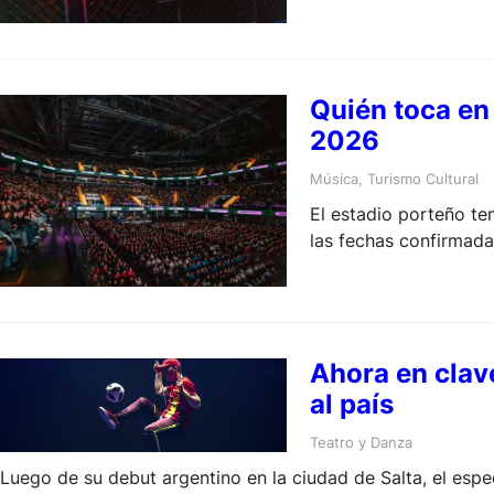
Quién toca en 
2026
Música
, 
Turismo Cultural
El estadio porteño te
las fechas confirmad
Ahora en clav
al país
Teatro y Danza
Luego de su debut argentino en la ciudad de Salta, el espe