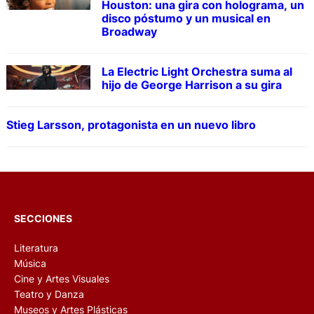
Houston: una gira con holograma, un
disco póstumo y un musical en
Broadway
La Electric Light Orchestra suma al
hijo de George Harrison a su gira
Stieg Larsson, protagonista en un nuevo libro
SECCIONES
Literatura
Música
Cine y Artes Visuales
Teatro y Danza
Museos y Artes Plásticas