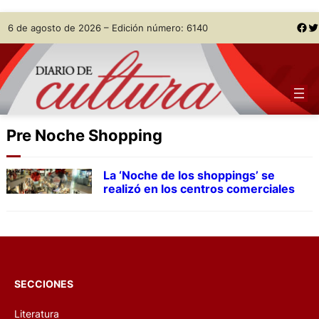
Skip
Facebook
Twitter
6 de agosto de 2026 – Edición número: 6140
to
content
Pre Noche Shopping
La ‘Noche de los shoppings’ se
realizó en los centros comerciales
SECCIONES
Literatura