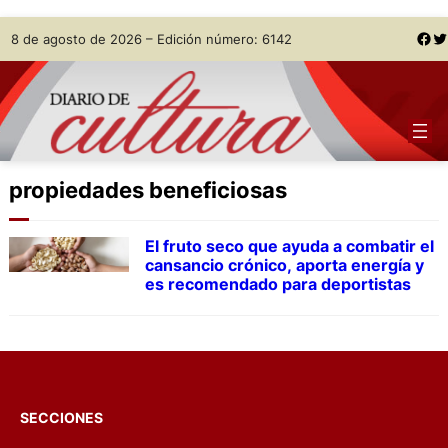
Skip
Facebook
Twitter
8 de agosto de 2026 – Edición número: 6142
to
content
propiedades beneficiosas
El fruto seco que ayuda a combatir el
cansancio crónico, aporta energía y
es recomendado para deportistas
SECCIONES