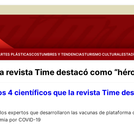
ARTES PLÁSTICAS
COSTUMBRES Y TENDENCIAS
TURISMO CULTURAL
ESTAD
 la revista Time destacó como “hér
s 4 científicos que la revista Time d
 los expertos que desarrollaron las vacunas de plataforma
demia por COVID-19