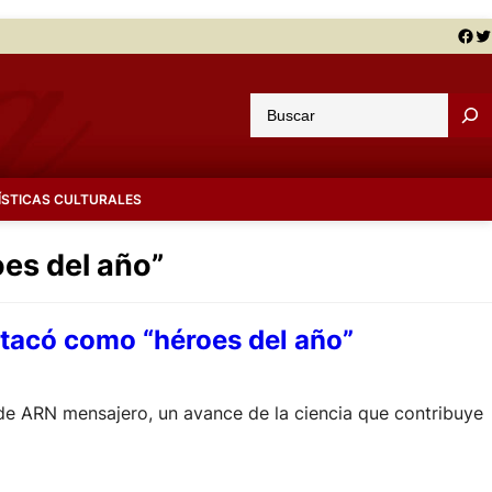
Facebook
Twitter
B
u
s
c
ÍSTICAS CULTURALES
a
r
oes del año”
estacó como “héroes del año”
 de ARN mensajero, un avance de la ciencia que contribuye