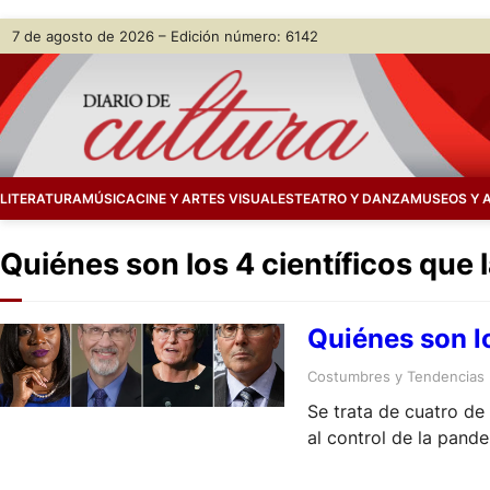
Skip
7 de agosto de 2026 – Edición número: 6142
to
content
LITERATURA
MÚSICA
CINE Y ARTES VISUALES
TEATRO Y DANZA
MUSEOS Y 
Quiénes son los 4 científicos que
Quiénes son lo
Costumbres y Tendencias
Se trata de cuatro de
al control de la pan