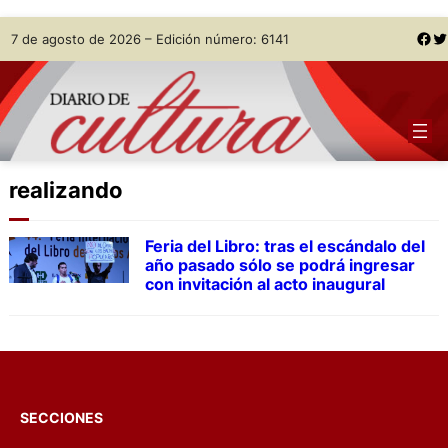
Skip
Facebook
Twitter
7 de agosto de 2026 – Edición número: 6141
to
content
realizando
Feria del Libro: tras el escándalo del
año pasado sólo se podrá ingresar
con invitación al acto inaugural
SECCIONES