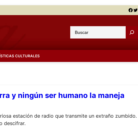
Facebook
Twitter
B
u
s
c
ÍSTICAS CULTURALES
a
r
ierra y ningún ser humano la maneja
sa estación de radio que transmite un extraño zumbido.
 descifrar.