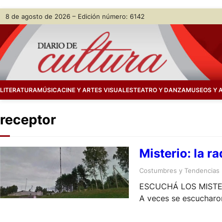
Skip
8 de agosto de 2026 – Edición número: 6142
to
content
LITERATURA
MÚSICA
CINE Y ARTES VISUALES
TEATRO Y DANZA
MUSEOS Y 
receptor
Misterio: la r
Costumbres y Tendencias
ESCUCHÁ LOS MISTERIO
A veces se escucharon