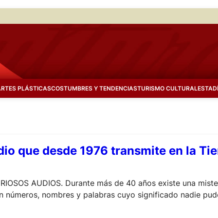
ARTES PLÁSTICAS
COSTUMBRES Y TENDENCIAS
TURISMO CULTURAL
ESTAD
adio que desde 1976 transmite en la T
SOS AUDIOS. Durante más de 40 años existe una misterio
 números, nombres y palabras cuyo significado nadie pudo