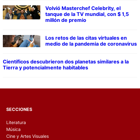
Volvió Masterchef Celebrity, el
tanque de la TV mundial, con $ 1,5
millón de premio
Los retos de las citas virtuales en
medio de la pandemia de coronavirus
Científicos descubrieron dos planetas similares a la
Tierra y potencialmente habitables
SECCIONES
Literatura
Música
Cine y Artes Visuales