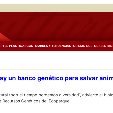
ARTES PLÁSTICAS
COSTUMBRES Y TENDENCIAS
TURISMO CULTURAL
ESTAD
hay un banco genético para salvar anim
ral todo el tiempo perdemos diversidad”, advierte el biólo
 de Recursos Genéticos del Ecoparque.