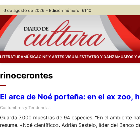
Skip
6 de agosto de 2026 – Edición número: 6140
to
content
LITERATURA
MÚSICA
CINE Y ARTES VISUALES
TEATRO Y DANZA
MUSEOS Y 
rinocerontes
El arca de Noé porteña: en el ex zoo, 
Costumbres y Tendencias
Guarda 7.000 muestras de 94 especies. “En el ambiente natu
resume. «Noé científico». Adrián Sestelo, líder del Banco