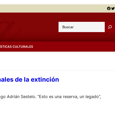
Facebook
Twitter
B
u
s
c
ÍSTICAS CULTURALES
a
r
ales de la extinción
go Adrián Sestelo. “Esto es una reserva, un legado”,