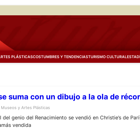
ARTES PLÁSTICAS
COSTUMBRES Y TENDENCIAS
TURISMO CULTURAL
ESTAD
se suma con un dibujo a la ola de réco
 
Museos y Artes Plásticas
 del genio del Renacimiento se vendió en Christie’s de Parí
jamás vendida