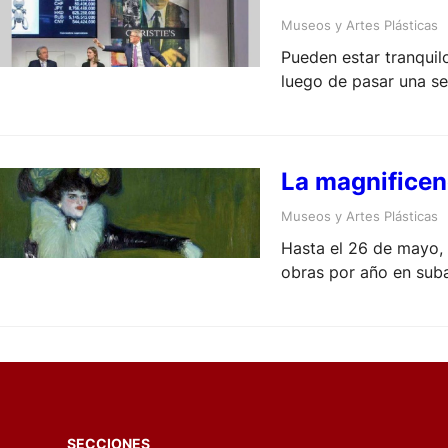
Museos y Artes Plásticas
Pueden estar tranquil
luego de pasar una se
mayoría de las obras 
La magnificen
Museos y Artes Plásticas
Hasta el 26 de mayo, 
obras por año en sub
SECCIONES