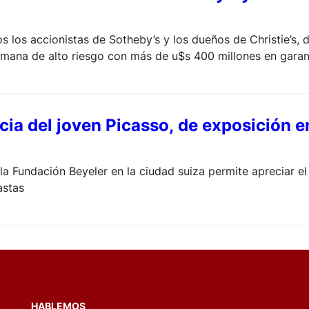
os los accionistas de Sotheby’s y los dueños de Christie’s,
mana de alto riesgo con más de u$s 400 millones en garant
de mayor precio duplicaron sus bases.
cia del joven Picasso, de exposición e
la Fundación Beyeler en la ciudad suiza permite apreciar e
astas
HABLEMOS