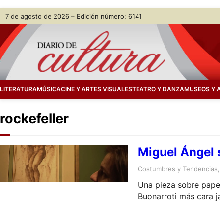
Skip
7 de agosto de 2026 – Edición número: 6141
to
content
LITERATURA
MÚSICA
CINE Y ARTES VISUALES
TEATRO Y DANZA
MUSEOS Y 
rockefeller
Miguel Ángel 
Costumbres y Tendencias
,
Una pieza sobre papel
Buonarroti más cara 