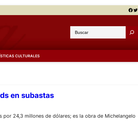
Facebook
Twitter
B
u
s
c
ÍSTICAS CULTURALES
a
r
rds en subastas
s por 24,3 millones de dólares; es la obra de Michelangelo