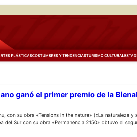
ARTES PLÁSTICAS
COSTUMBRES Y TENDENCIAS
TURISMO CULTURAL
ESTAD
mano ganó el primer premio de la Biena
nu, con su obra «Tensions in the nature» («La naturaleza y 
 del Sur con su obra «Permanencia 2150» obtuvo el segun