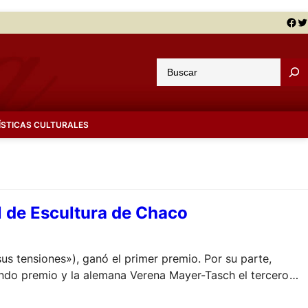
Facebook
Twitter
B
u
s
c
ÍSTICAS CULTURALES
a
r
l de Escultura de Chaco
sus tensiones»), ganó el primer premio. Por su parte,
do premio y la alemana Verena Mayer-Tasch el tercero