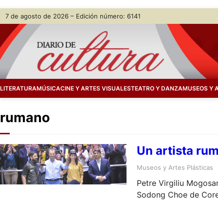
Skip
7 de agosto de 2026 – Edición número: 6141
to
content
LITERATURA
MÚSICA
CINE Y ARTES VISUALES
TEATRO Y DANZA
MUSEOS Y 
rumano
Un artista ru
Museos y Artes Plásticas
Petre Virgiliu Mogosa
Sodong Choe de Corea
con «Dress».