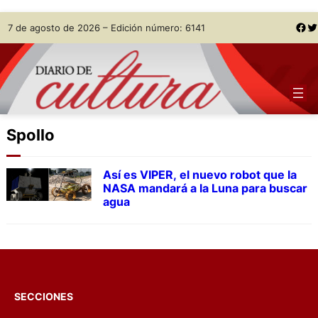
Skip
Facebook
Twitter
7 de agosto de 2026 – Edición número: 6141
to
content
Spollo
Así es VIPER, el nuevo robot que la
NASA mandará a la Luna para buscar
agua
SECCIONES