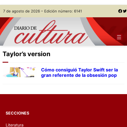
Skip
Facebook
Twitter
7 de agosto de 2026 – Edición número: 6141
to
content
Taylor’s version
Cómo consiguió Taylor Swift ser la
gran referente de la obsesión pop
SECCIONES
Literatura