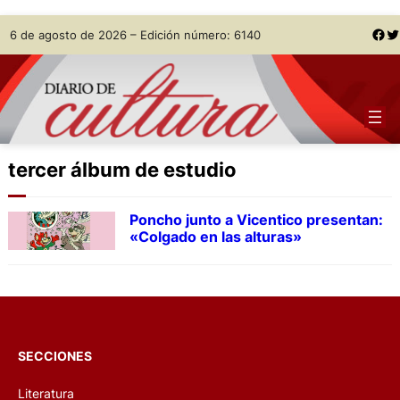
Skip
Facebook
Twitter
6 de agosto de 2026 – Edición número: 6140
to
content
tercer álbum de estudio
Poncho junto a Vicentico presentan:
«Colgado en las alturas»
SECCIONES
Literatura