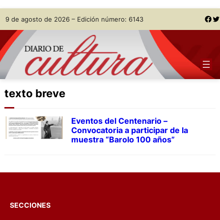
Skip
Facebook
Twitter
9 de agosto de 2026 – Edición número: 6143
to
content
texto breve
Eventos del Centenario –
Convocatoria a participar de la
muestra “Barolo 100 años”
SECCIONES