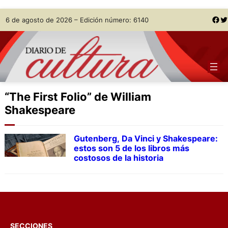
Skip
Facebook
Twitter
6 de agosto de 2026 – Edición número: 6140
to
content
“The First Folio” de William
Shakespeare
Gutenberg, Da Vinci y Shakespeare:
estos son 5 de los libros más
costosos de la historia
SECCIONES