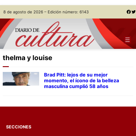
Skip
Facebook
Twitter
8 de agosto de 2026 – Edición número: 6143
to
content
thelma y louise
Brad Pitt: lejos de su mejor
momento, el ícono de la belleza
masculina cumplió 58 años
SECCIONES