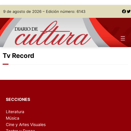
Skip
Facebook
Twitter
9 de agosto de 2026 – Edición número: 6143
to
content
Tv Record
SECCIONES
Literatura
Música
Cine y Artes Visuales
Teatro y Danza