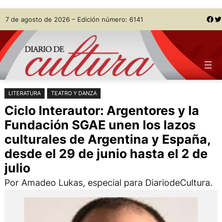
Saltar
Skip
Facebook
Twitter
7 de agosto de 2026 – Edición número: 6141
al
to
contenido
content
LITERATURA
TEATRO Y DANZA
Ciclo Interautor: Argentores y la
Fundación SGAE unen los lazos
culturales de Argentina y España,
desde el 29 de junio hasta el 2 de
julio
Por Amadeo Lukas, especial para DiariodeCultura.