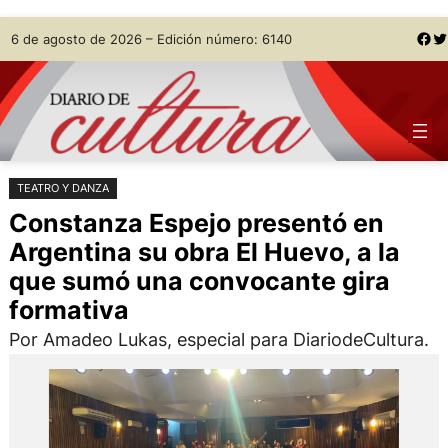
Saltar
Skip
Facebook
Twitter
6 de agosto de 2026 – Edición número: 6140
al
to
contenido
content
TEATRO Y DANZA
Constanza Espejo presentó en
Argentina su obra El Huevo, a la
que sumó una convocante gira
formativa
Por Amadeo Lukas, especial para DiariodeCultura.