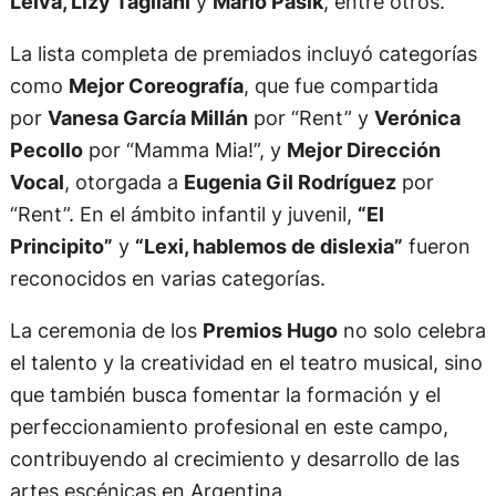
Leiva, Lizy Tagliani
y
Mario Pasik
, entre otros.
La lista completa de premiados incluyó categorías
como
Mejor Coreografía
, que fue compartida
por
Vanesa García Millán
por “Rent” y
Verónica
Pecollo
por “Mamma Mia!”, y
Mejor Dirección
Vocal
, otorgada a
Eugenia Gil Rodríguez
por
“Rent”. En el ámbito infantil y juvenil,
“El
Principito”
y
“Lexi, hablemos de dislexia”
fueron
reconocidos en varias categorías.
La ceremonia de los
Premios Hugo
no solo celebra
el talento y la creatividad en el teatro musical, sino
que también busca fomentar la formación y el
perfeccionamiento profesional en este campo,
contribuyendo al crecimiento y desarrollo de las
artes escénicas en Argentina.