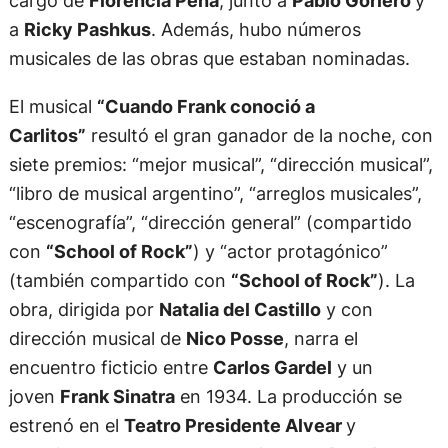
cargo de
Florencia Peña
, junto a
Pablo Gorlero
y
a
Ricky Pashkus
. Además, hubo números
musicales de las obras que estaban nominadas.
El musical
“Cuando Frank conoció a
Carlitos”
resultó el gran ganador de la noche, con
siete premios: “mejor musical”, “dirección musical”,
“libro de musical argentino”, “arreglos musicales”,
“escenografía”, “dirección general” (compartido
con
“School of Rock”
) y “actor protagónico”
(también compartido con
“School of Rock”
). La
obra, dirigida por
Natalia del Castillo
y con
dirección musical de
Nico Posse
, narra el
encuentro ficticio entre
Carlos Gardel
y un
joven
Frank Sinatra
en 1934. La producción se
estrenó en el
Teatro Presidente Alvear
y