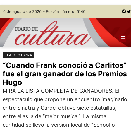
Saltar
Skip
Facebook
Twitter
6 de agosto de 2026 – Edición número: 6140
al
to
contenido
content
TEATRO Y DANZA
“Cuando Frank conoció a Carlitos”
fue el gran ganador de los Premios
Hugo
MIRÁ LA LISTA COMPLETA DE GANADORES. El
espectáculo que propone un encuentro imaginario
entre Sinatra y Gardel obtuvo siete estatuillas,
entre ellas la de “mejor musical”. La misma
cantidad se llevó la versión local de “School of