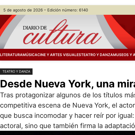
Saltar
Skip
5 de agosto de 2026 – Edición número: 6140
al
to
contenido
content
LITERATURA
MÚSICA
CINE Y ARTES VISUALES
TEATRO Y DANZA
MUSEOS Y 
TEATRO Y DANZA
Desde Nueva York, una mir
Tras protagonizar algunos de los títulos má
competitiva escena de Nueva York, el actor
que busca incomodar y hacer reír por igual:
actoral, sino que también firma la adaptación