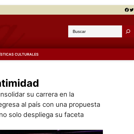
Facebook
Twitter
B
u
s
c
ÍSTICAS CULTURALES
a
r
ntimidad
nsolidar su carrera en la
regresa al país con una propuesta
no solo despliega su faceta