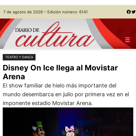
Saltar
Skip
Facebook
Twitter
7 de agosto de 2026 – Edición número: 6141
al
to
contenido
content
TEATRO Y DANZA
Disney On Ice llega al Movistar
Arena
El show familiar de hielo más importante del
mundo desembarca en julio por primera vez en el
imponente estadio Movistar Arena.