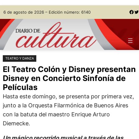
Saltar
Skip
Facebook
Twitter
6 de agosto de 2026 – Edición número: 6140
al
to
contenido
content
TEATRO Y DANZA
El Teatro Colón y Disney presentan
Disney en Concierto Sinfonía de
Películas
Hasta este domingo, se presenta por primera vez,
junto a la Orquesta Filarmónica de Buenos Aires
con la batuta del maestro Enrique Arturo
Diemecke.
Un mágico recorrido musical a través de las