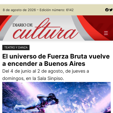
Saltar
Skip
Facebook
Twitter
8 de agosto de 2026 – Edición número: 6142
al
to
contenido
content
TEATRO Y DANZA
El universo de Fuerza Bruta vuelve
a encender a Buenos Aires
Del 4 de junio al 2 de agosto, de jueves a
domingos, en la Sala Sinpiso.