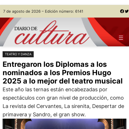
Saltar
Skip
Facebook
Twitter
7 de agosto de 2026 – Edición número: 6141
al
to
contenido
content
TEATRO Y DANZA
Entregaron los Diplomas a los
nominados a los Premios Hugo
2025 a lo mejor del teatro musical
Este año las ternas están encabezadas por
espectáculos con gran nivel de producción, como
La revista del Cervantes, La sirenita, Despertar de
primavera y Sandro, el gran show.