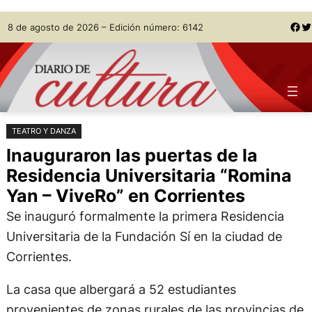
Saltar
Skip
Facebook
Twitter
8 de agosto de 2026 – Edición número: 6142
al
to
contenido
content
TEATRO Y DANZA
Inauguraron las puertas de la
Residencia Universitaria “Romina
Yan – ViveRo” en Corrientes
Se inauguró formalmente la primera Residencia
Universitaria de la Fundación Sí en la ciudad de
Corrientes.
La casa que albergará a 52 estudiantes
provenientes de zonas rurales de las provincias de