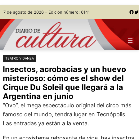
Saltar
Skip
Facebook
Twitter
7 de agosto de 2026 – Edición número: 6141
al
to
contenido
content
TEATRO Y DANZA
Insectos, acrobacias y un huevo
misterioso: cómo es el show del
Cirque Du Soleil que llegará a la
Argentina en junio
“Ovo”, el mega espectáculo original del circo más
famoso del mundo, tendrá lugar en Tecnópolis.
Las entradas ya están a la venta.
En un ecosistema rebosante de vida, hay insectos