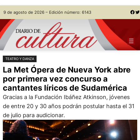
Saltar
Skip
Facebook
Twitter
9 de agosto de 2026 – Edición número: 6143
al
to
contenido
content
TEATRO Y DANZA
La Met Ópera de Nueva York abre
por primera vez concurso a
cantantes líricos de Sudamérica
Gracias a la Fundación Ibáñez Atkinson, jóvenes
de entre 20 y 30 años podrán postular hasta el 31
de julio para audicionar.