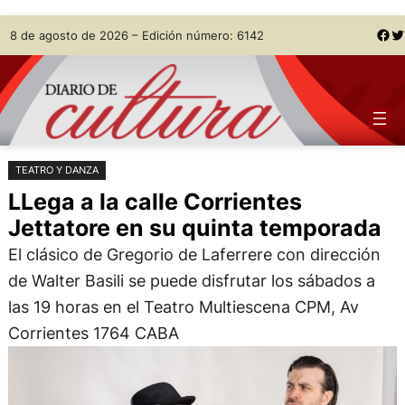
Saltar
Skip
Facebook
Twitter
8 de agosto de 2026 – Edición número: 6142
al
to
contenido
content
TEATRO Y DANZA
LLega a la calle Corrientes
Jettatore en su quinta temporada
El clásico de Gregorio de Laferrere con dirección
de Walter Basili se puede disfrutar los sábados a
las 19 horas en el Teatro Multiescena CPM, Av
Corrientes 1764 CABA