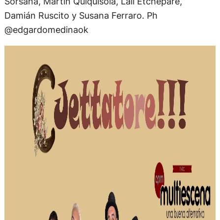
Sorsana, Martín Quiquisola, Lali Etchepare,
Damián Ruscito y Susana Ferraro. Ph
@edgardomedinaok