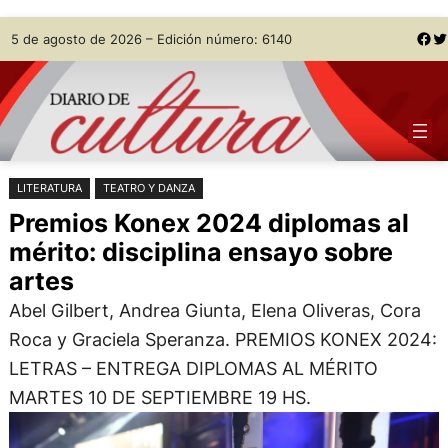
Saltar
Skip
Facebook
Twitter
5 de agosto de 2026 – Edición número: 6140
al
to
contenido
content
LITERATURA
TEATRO Y DANZA
Premios Konex 2024 diplomas al
mérito: disciplina ensayo sobre
artes
Abel Gilbert, Andrea Giunta, Elena Oliveras, Cora
Roca y Graciela Speranza. PREMIOS KONEX 2024:
LETRAS – ENTREGA DIPLOMAS AL MÉRITO
MARTES 10 DE SEPTIEMBRE 19 HS.