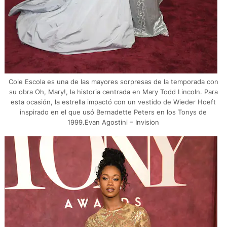
Cole Escola es una de las mayores sorpresas de la temporada con
su obra Oh, Mary!, la historia centrada en Mary Todd Lincoln. Para
esta ocasión, la estrella impactó con un vestido de Wieder Hoeft
inspirado en el que usó Bernadette Peters en los Tonys de
1999.Evan Agostini – Invision