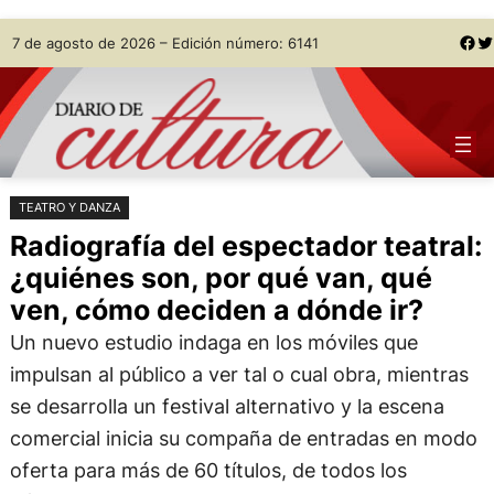
Saltar
Skip
Facebook
Twitter
7 de agosto de 2026 – Edición número: 6141
al
to
contenido
content
TEATRO Y DANZA
Radiografía del espectador teatral:
¿quiénes son, por qué van, qué
ven, cómo deciden a dónde ir?
Un nuevo estudio indaga en los móviles que
impulsan al público a ver tal o cual obra, mientras
se desarrolla un festival alternativo y la escena
comercial inicia su compaña de entradas en modo
oferta para más de 60 títulos, de todos los