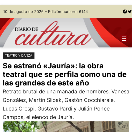
Saltar
Skip
Facebook
Twitter
10 de agosto de 2026 – Edición número: 6144
al
to
contenido
content
TEATRO Y DANZA
Se estrenó «Jauría»: la obra
teatral que se perfila como una de
las grandes de este año
Retrato brutal de una manada de hombres. Vanesa
González, Martín Slipak, Gastón Cocchiarale,
Lucas Crespi, Gustavo Pardi y Julián Ponce
Campos, el elenco de Jauría.