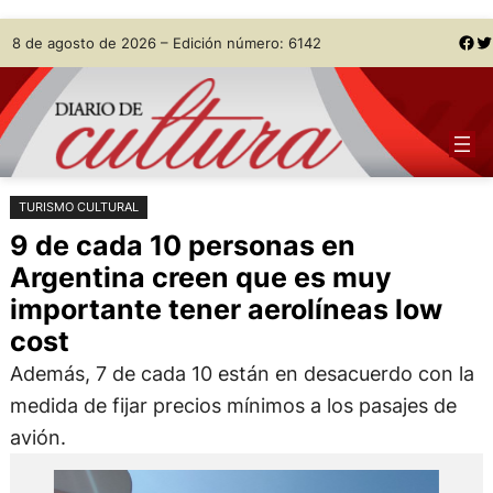
Saltar
Skip
Facebook
Twitter
8 de agosto de 2026 – Edición número: 6142
al
to
contenido
content
TURISMO CULTURAL
9 de cada 10 personas en
Argentina creen que es muy
importante tener aerolíneas low
cost
Además, 7 de cada 10 están en desacuerdo con la
medida de fijar precios mínimos a los pasajes de
avión.