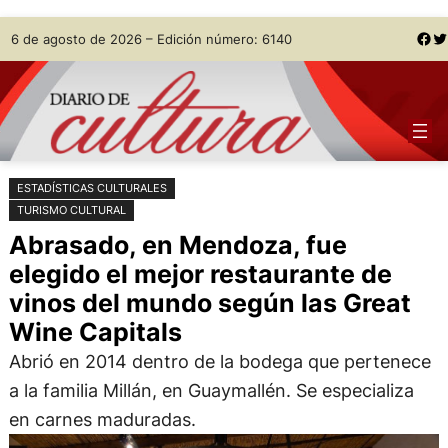
Saltar
Skip
Facebook
Twitter
6 de agosto de 2026 – Edición número: 6140
al
to
contenido
content
ESTADÍSTICAS CULTURALES
TURISMO CULTURAL
Abrasado, en Mendoza, fue
elegido el mejor restaurante de
vinos del mundo según las Great
Wine Capitals
Abrió en 2014 dentro de la bodega que pertenece
a la familia Millán, en Guaymallén. Se especializa
en carnes maduradas.