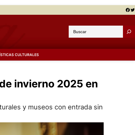
Facebook
Twitter
B
u
s
c
ÍSTICAS CULTURALES
a
r
 de invierno 2025 en
lturales y museos con entrada sin