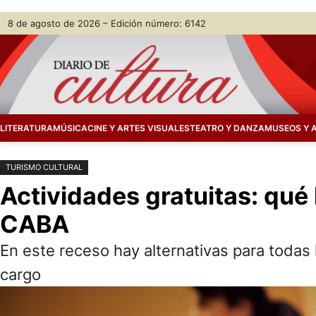
Saltar
Skip
8 de agosto de 2026 – Edición número: 6142
al
to
contenido
content
LITERATURA
MÚSICA
CINE Y ARTES VISUALES
TEATRO Y DANZA
MUSEOS Y 
TURISMO CULTURAL
Actividades gratuitas: qué
CABA
En este receso hay alternativas para todas
cargo