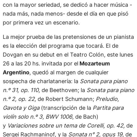
con la mayor seriedad, se dedicó a hacer música -
nada más, nada menos- desde el día en que pisó
por primera vez un escenario.
La mejor prueba de las pretensiones de un pianista
es la elección del programa que tocará. El de
Dovgan en su debut en el Teatro Colón, este lunes
26 a las 20 hs. invitada por el
Mozarteum
Argentino
, quedó al margen de cualquier
sospecha de charlatanería: la
Sonata para piano
n.º 31, op. 110,
de Beethoven; la
Sonata para piano
n.º 2, op. 22,
de Robert Schumann;
Preludio,
Gavota y Giga
(transcripción de la
Partita para
violín solo n.º 3, BWV 1006
, de Bach)
y
Variaciones sobre un tema de Corelli, op. 42,
de
Sergei Rachmaninof, y la
Sonata n° 2, opus 19,
de