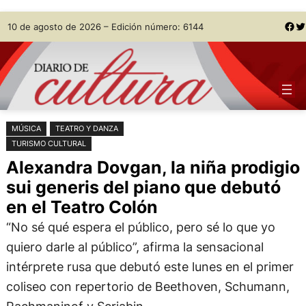
Saltar
Skip
Facebook
Twitter
10 de agosto de 2026 – Edición número: 6144
al
to
contenido
content
MÚSICA
TEATRO Y DANZA
TURISMO CULTURAL
Alexandra Dovgan, la niña prodigio
sui generis del piano que debutó
en el Teatro Colón
“No sé qué espera el público, pero sé lo que yo
quiero darle al público”, afirma la sensacional
intérprete rusa que debutó este lunes en el primer
coliseo con repertorio de Beethoven, Schumann,