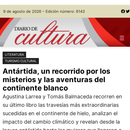
Saltar
Skip
Facebook
Twitter
9 de agosto de 2026 – Edición número: 6143
al
to
contenido
content
LITERATURA
TURISMO CULTURAL
Antártida, un recorrido por los
misterios y las aventuras del
continente blanco
Agustina Larrea y Tomás Balmaceda recorren en
su último libro las travesías más extraordinarias
sucedidas en el continente de hielo, analizan el
impacto del cambio climático y revelan desde la