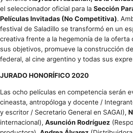
el seleccionador oficial para la
Sección Par
Películas Invitadas (No Competitiva)
. Am
festival de Saladillo se transformó en un e
creativa frente a la hegemonía de la oferta
sus objetivos, promueve la construcción d
federal, al cine argentino y todas sus exp
JURADO HONORÍFICO 2020
Las ocho películas en competencia serán e
cineasta, antropóloga y docente / Integran
y escritor / Secretario General en SAGAI),
N
internacional),
Asunción Rodríguez
(Respon
productora),
Andrea Álvarez
(Distribuidora