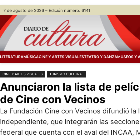
Saltar
Skip
7 de agosto de 2026 – Edición número: 6141
al
to
contenido
content
LITERATURA
MÚSICA
CINE Y ARTES VISUALES
TEATRO Y DANZA
MUSEOS Y 
CINE Y ARTES VISUALES
TURISMO CULTURAL
Anunciaron la lista de pelí
de Cine con Vecinos
La Fundación Cine con Vecinos difundió la l
independiente, que integrarán las secciones
federal que cuenta con el aval del INCAA, M