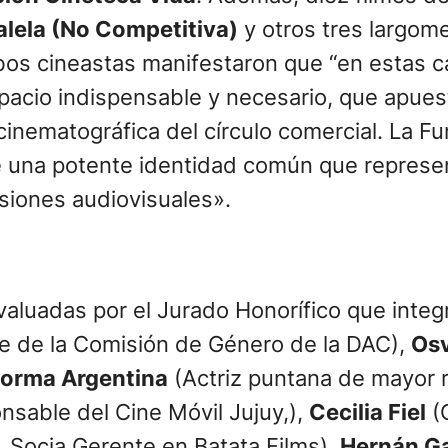
alela (No Competitiva)
y otros tres largome
bos cineastas manifestaron que “en estas c
spacio indispensable y necesario, que apuest
 cinematográfica del círculo comercial. La 
e una potente identidad común que represen
resiones audiovisuales».
valuadas por el Jurado Honorífico que inte
te de la Comisión de Género de la DAC),
Osv
orma Argentina
(Actriz puntana de mayor r
sable del Cine Móvil Jujuy,),
Cecilia Fiel
(C
, Socia Gerente en Batata Films),
Hernán Ga