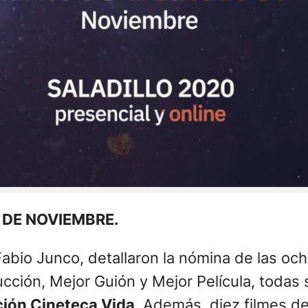
7 DE NOVIEMBRE
.
abio Junco, detallaron la nómina de las och
ucción, Mejor Guión y Mejor Película, todas
ción Cineteca Vida
. Además, diez filmes d