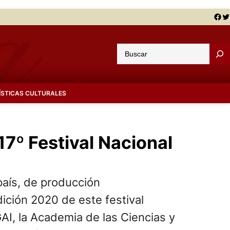
Facebook
Twitter
B
u
s
c
ÍSTICAS CULTURALES
a
r
17º Festival Nacional
país, de producción
ición 2020 de este festival
AI, la Academia de las Ciencias y