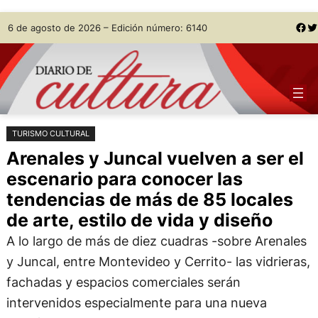
Saltar
Skip
Facebook
Twitter
6 de agosto de 2026 – Edición número: 6140
al
to
contenido
content
TURISMO CULTURAL
Arenales y Juncal vuelven a ser el
escenario para conocer las
tendencias de más de 85 locales
de arte, estilo de vida y diseño
A lo largo de más de diez cuadras -sobre Arenales
y Juncal, entre Montevideo y Cerrito- las vidrieras,
fachadas y espacios comerciales serán
intervenidos especialmente para una nueva